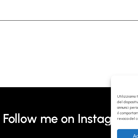
Utilizziamo 
del disposit
annunci perso
il comportame
Follow me on Instagram
revoca del c
Ac