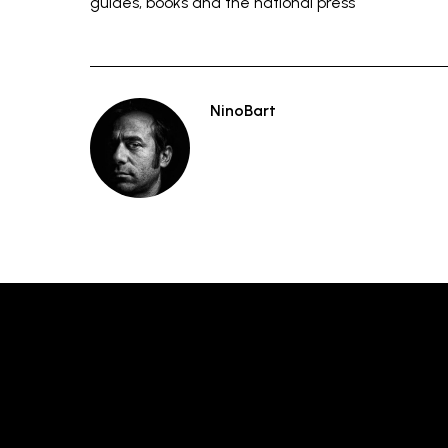
guides, books and the national press
NinoBart