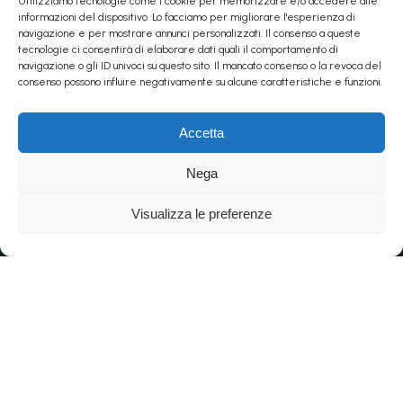
Utilizziamo tecnologie come i cookie per memorizzare e/o accedere alle
informazioni del dispositivo. Lo facciamo per migliorare l'esperienza di
navigazione e per mostrare annunci personalizzati. Il consenso a queste
tecnologie ci consentirà di elaborare dati quali il comportamento di
navigazione o gli ID univoci su questo sito. Il mancato consenso o la revoca del
consenso possono influire negativamente su alcune caratteristiche e funzioni.
Accetta
Nega
Visualizza le preferenze
Amongst colors and shapes,
passion comes alive through the
lens, Capturing emotions,