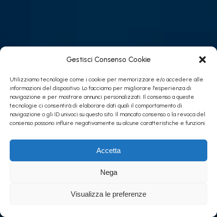
Gestisci Consenso Cookie
Utilizziamo tecnologie come i cookie per memorizzare e/o accedere alle
informazioni del dispositivo. Lo facciamo per migliorare l'esperienza di
navigazione e per mostrare annunci personalizzati. Il consenso a queste
tecnologie ci consentirà di elaborare dati quali il comportamento di
navigazione o gli ID univoci su questo sito. Il mancato consenso o la revoca del
consenso possono influire negativamente su alcune caratteristiche e funzioni.
Accetta
Nega
Cefalù - © ANTONINO
BARTUCCIO – 2021
Visualizza le preferenze