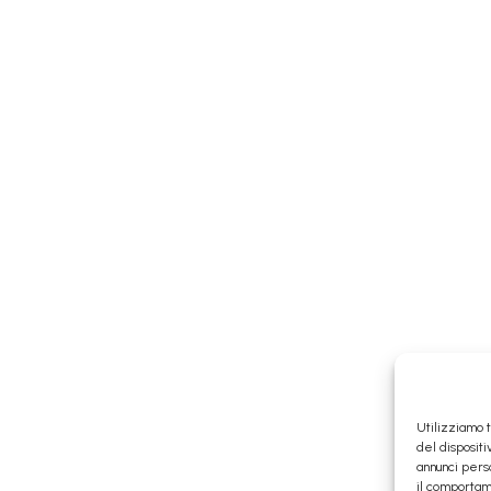
Utilizziamo 
del disposit
annunci perso
il comportame